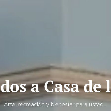
dos a Casa de 
Arte, recreación y bienestar para usted...